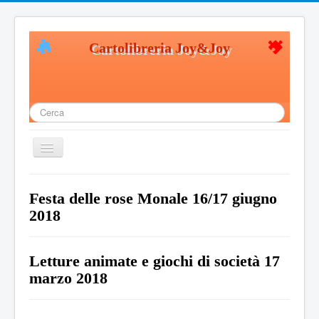
Cartolibreria Joy&Joy
Cerca...
Cambia
navigazione
Home
Festa delle rose Monale 16/17 giugno
Chi siamo
2018
Giochi in legno
Giochi creativi
Letture animate e giochi di società 17
marzo 2018
Giochi Educativi
Giochi di società