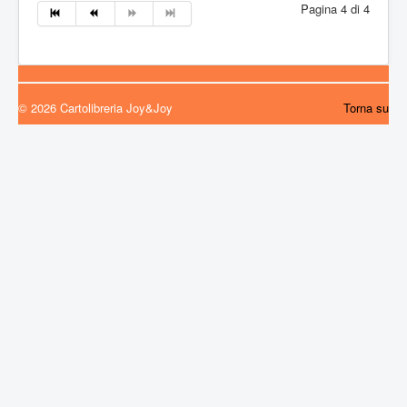
Pagina 4 di 4
Costruzioni
Idee regalo
Scuola
Libri per ragazzi
© 2026 Cartolibreria Joy&Joy
Torna su
Biglietti augurali
Contatti
News eventi